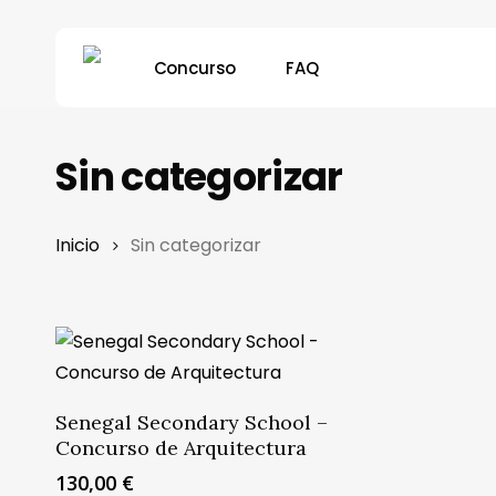
Skip
to
Concurso
FAQ
main
content
Sin categorizar
Inicio
Sin categorizar
Añadir Al Carrito
Senegal Secondary School –
Concurso de Arquitectura
130,00
€